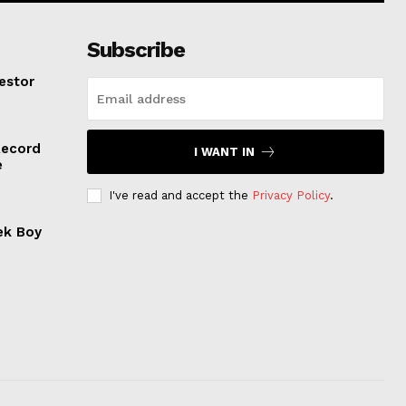
Subscribe
estor
Record
I WANT IN
e
I've read and accept the
Privacy Policy
.
ek Boy