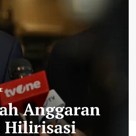
E
bah Anggaran
Hilirisasi