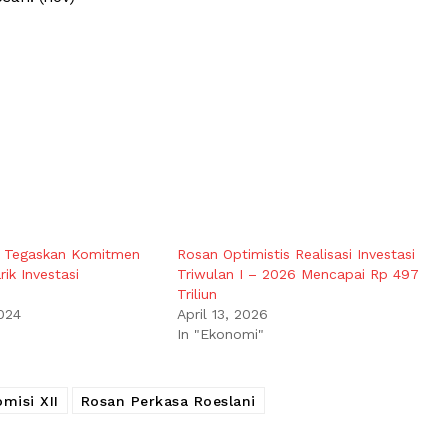
n Tegaskan Komitmen
Rosan Optimistis Realisasi Investasi
ik Investasi
Triwulan I – 2026 Mencapai Rp 497
Triliun
024
April 13, 2026
In "Ekonomi"
omisi XII
Rosan Perkasa Roeslani