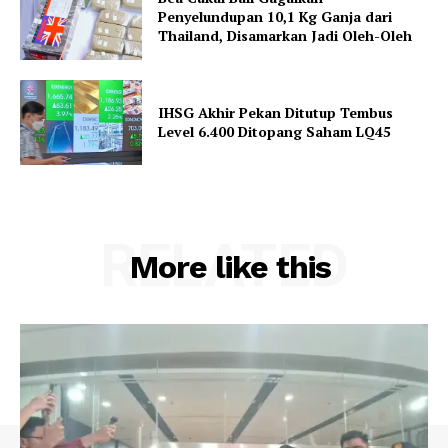
Penyelundupan 10,1 Kg Ganja dari
Thailand, Disamarkan Jadi Oleh-Oleh
IHSG Akhir Pekan Ditutup Tembus
Level 6.400 Ditopang Saham LQ45
RELATED
More like this