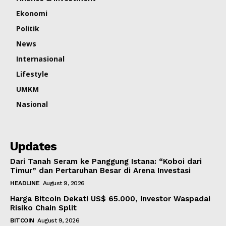
Ekonomi
Politik
News
Internasional
Lifestyle
UMKM
Nasional
Updates
Dari Tanah Seram ke Panggung Istana: “Koboi dari
Timur” dan Pertaruhan Besar di Arena Investasi
HEADLINE
August 9, 2026
Harga Bitcoin Dekati US$ 65.000, Investor Waspadai
Risiko Chain Split
BITCOIN
August 9, 2026