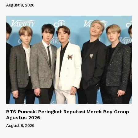
August 8, 2026
BTS Puncaki Peringkat Reputasi Merek Boy Group
Agustus 2026
August 8, 2026