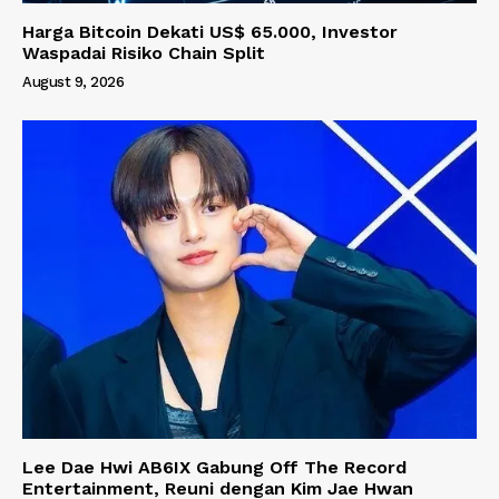
Harga Bitcoin Dekati US$ 65.000, Investor
Waspadai Risiko Chain Split
August 9, 2026
Lee Dae Hwi AB6IX Gabung Off The Record
Entertainment, Reuni dengan Kim Jae Hwan