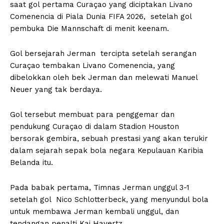
saat gol pertama Curaçao yang diciptakan Livano
Comenencia di Piala Dunia FIFA 2026, setelah gol
pembuka Die Mannschaft di menit keenam.
Gol bersejarah Jerman tercipta setelah serangan
Curaçao tembakan Livano Comenencia, yang
dibelokkan oleh bek Jerman dan melewati Manuel
Neuer yang tak berdaya.
Gol tersebut membuat para penggemar dan
pendukung Curaçao di dalam Stadion Houston
bersorak gembira, sebuah prestasi yang akan terukir
dalam sejarah sepak bola negara Kepulauan Karibia
Belanda itu.
Pada babak pertama, Timnas Jerman unggul 3-1
setelah gol Nico Schlotterbeck, yang menyundul bola
untuk membawa Jerman kembali unggul, dan
tendangan penalti Kai Havertz.