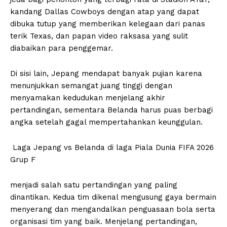
kandang Dallas Cowboys dengan atap yang dapat
dibuka tutup yang memberikan kelegaan dari panas
terik Texas, dan papan video raksasa yang sulit
diabaikan para penggemar.
Di sisi lain, Jepang mendapat banyak pujian karena
menunjukkan semangat juang tinggi dengan
menyamakan kedudukan menjelang akhir
pertandingan, sementara Belanda harus puas berbagi
angka setelah gagal mempertahankan keunggulan.
Laga Jepang vs Belanda di laga Piala Dunia FIFA 2026
Grup F
menjadi salah satu pertandingan yang paling
dinantikan. Kedua tim dikenal mengusung gaya bermain
menyerang dan mengandalkan penguasaan bola serta
organisasi tim yang baik. Menjelang pertandingan,