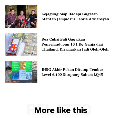
Kejagung Siap Hadapi Gugatan
Mantan Jampidsus Febrie Adriansyah
Bea Cukai Bali Gagalkan
Penyelundupan 10,1 Kg Ganja dari
Thailand, Disamarkan Jadi Oleh-Oleh
IHSG Akhir Pekan Ditutup Tembus
Level 6.400 Ditopang Saham LQ45
RELATED
More like this