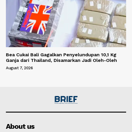
Bea Cukai Bali Gagalkan Penyelundupan 10,1 Kg
Ganja dari Thailand, Disamarkan Jadi Oleh-Oleh
August 7, 2026
About us