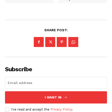
SHARE POST:
Subscribe
I WANT IN
I've read and accept the
Privacy Policy
.