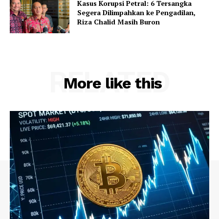
Kasus Korupsi Petral: 6 Tersangka
Segera Dilimpahkan ke Pengadilan,
Riza Chalid Masih Buron
RELATED
More like this