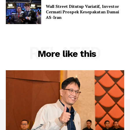
Wall Street Ditutup Variatif, Investor
Cermati Prospek Kesepakatan Damai
AS-Iran
RELATED
More like this