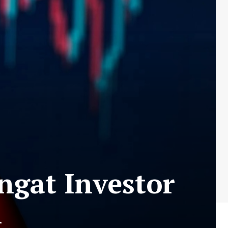
gat Investor
n