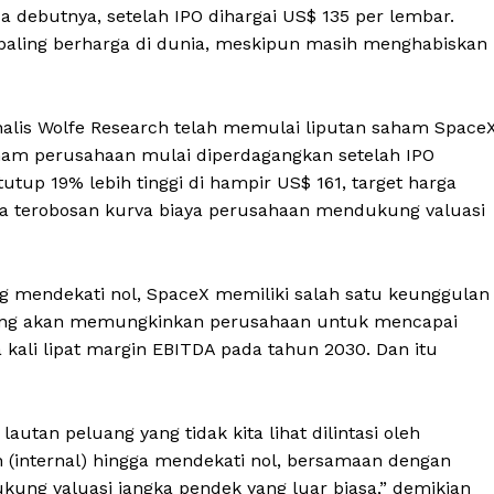
 debutnya, setelah IPO dihargai US$ 135 per lembar.
aling berharga di dunia, meskipun masih menghabiskan
 analis Wolfe Research telah memulai liputan saham Space
aham perusahaan mulai diperdagangkan setelah IPO
utup 19% lebih tinggi di hampir US$ 161, target harga
wa terobosan kurva biaya perusahaan mendukung valuasi
ng mendekati nol, SpaceX memiliki salah satu keunggulan
, yang akan memungkinkan perusahaan untuk mencapai
li lipat margin EBITDA pada tahun 2030. Dan itu
utan peluang yang tidak kita lihat dilintasi oleh
 (internal) hingga mendekati nol, bersamaan dengan
ng valuasi jangka pendek yang luar biasa,” demikian