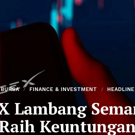
BURSA
FINANCE & INVESTMENT
HEADLINE
X Lambang Seman
Raih Keuntunga