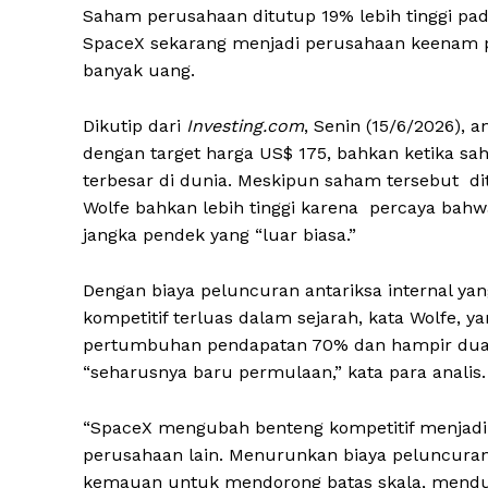
Saham perusahaan ditutup 19% lebih tinggi pada
SpaceX sekarang menjadi perusahaan keenam p
banyak uang.
Dikutip dari
Investing.com
, Senin (15/6/2026),
dengan target harga US$ 175, bahkan ketika s
terbesar di dunia. Meskipun saham tersebut dit
Wolfe bahkan lebih tinggi karena percaya bah
jangka pendek yang “luar biasa.”
Dengan biaya peluncuran antariksa internal ya
kompetitif terluas dalam sejarah, kata Wolfe
pertumbuhan pendapatan 70% dan hampir dua ka
“seharusnya baru permulaan,” kata para analis.
“SpaceX mengubah benteng kompetitif menjadi la
perusahaan lain. Menurunkan biaya peluncuran
kemauan untuk mendorong batas skala, menduku