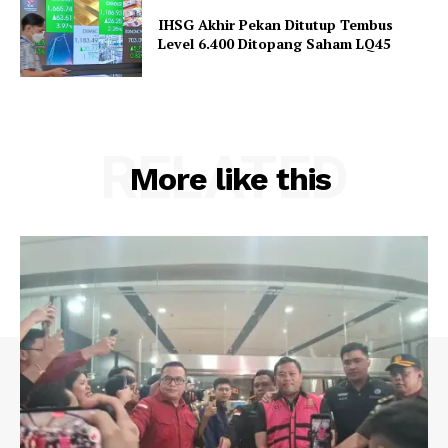
IHSG Akhir Pekan Ditutup Tembus
Level 6.400 Ditopang Saham LQ45
RELATED
More like this