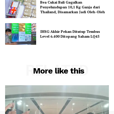
Bea Cukai Bali Gagalkan
Penyelundupan 10,1 Kg Ganja dari
Thailand, Disamarkan Jadi Oleh-Oleh
IHSG Akhir Pekan Ditutup Tembus
Level 6.400 Ditopang Saham LQ45
RELATED
More like this