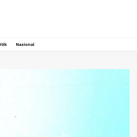
itik
Nasional