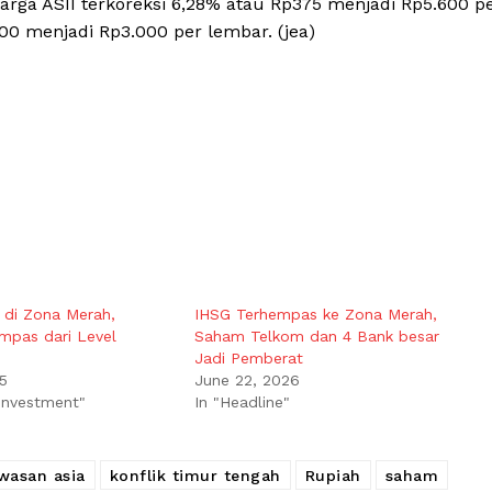
rga ASII terkoreksi 6,28% atau Rp375 menjadi Rp5.600 p
0 menjadi Rp3.000 per lembar. (jea)
 di Zona Merah,
IHSG Terhempas ke Zona Merah,
mpas dari Level
Saham Telkom dan 4 Bank besar
Jadi Pemberat
5
June 22, 2026
 Investment"
In "Headline"
wasan asia
konflik timur tengah
Rupiah
saham