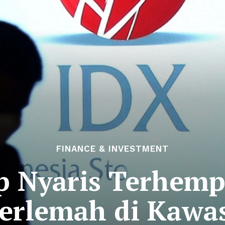
FINANCE & INVESTMENT
p Nyaris Terhempa
Terlemah di Kawa