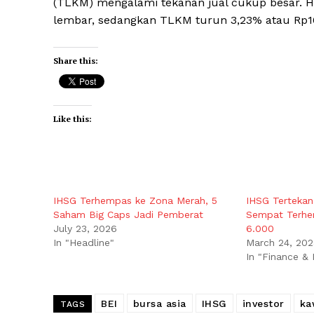
(TLKM) mengalami tekanan jual cukup besar. Ha
lembar, sedangkan TLKM turun 3,23% atau Rp10
Share this:
Like this:
IHSG Terhempas ke Zona Merah, 5
IHSG Tertekan
Saham Big Caps Jadi Pemberat
Sempat Terhe
July 23, 2026
6.000
In "Headline"
March 24, 202
In "Finance &
BEI
bursa asia
IHSG
investor
ka
TAGS