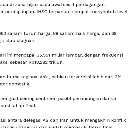
ada di zona hijau pada awal sesi I perdagangan,
hir perdagangan. IHSG terpantau sempat menyentuh level
63 saham turun harga, 88 saham naik harga, dan 69
a atau stagnan.
ri ini mencapai 35,551 miliar lembar, dengan frekuensi
aksi sebesar Rp18,282 triliun.
n bursa regional Asia, bahkan terkoreksi lebih dari 3%
ktor domestik.
 menguat seiring sentimen positif perundingan damai
suki tahap final.
si antara delegasi AS dan Iran untuk mengakhiri konflik
langsung serius dan sudah memasuki tahap final.