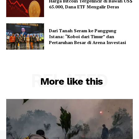
Harga Bitcoin Tergelincir di Bawah US$
65.000, Dana ETF Mengalir Deras
Dari Tanah Seram ke Panggung
Istana: “Koboi dari Timur” dan
Pertaruhan Besar di Arena Investasi
RELATED
More like this