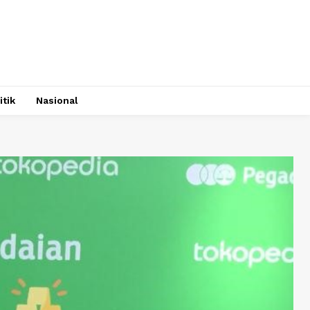
itik
Nasional