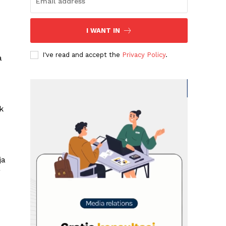
I WANT IN
I've read and accept the
Privacy Policy
.
a
k
ja
g