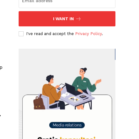
I WANT IN
I've read and accept the
Privacy Policy
.
p
,