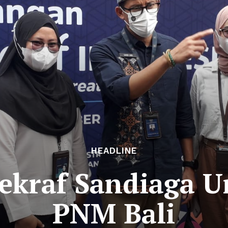
HEADLINE
ekraf Sandiaga 
PNM Bali