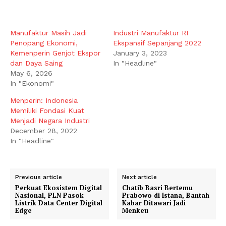
o
a
d
Manufaktur Masih Jadi
Industri Manufaktur RI
i
Penopang Ekonomi,
Ekspansif Sepanjang 2022
n
Kemenperin Genjot Ekspor
January 3, 2023
g
dan Daya Saing
In "Headline"
May 6, 2026
…
In "Ekonomi"
Menperin: Indonesia
Memiliki Fondasi Kuat
Menjadi Negara Industri
December 28, 2022
In "Headline"
Previous article
Next article
Perkuat Ekosistem Digital
Chatib Basri Bertemu
Nasional, PLN Pasok
Prabowo di Istana, Bantah
Listrik Data Center Digital
Kabar Ditawari Jadi
Edge
Menkeu