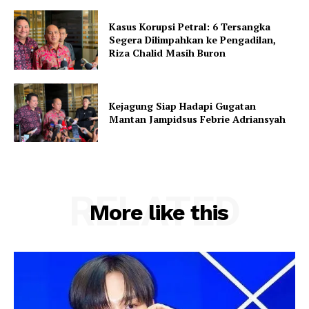
Kasus Korupsi Petral: 6 Tersangka
Segera Dilimpahkan ke Pengadilan,
Riza Chalid Masih Buron
Kejagung Siap Hadapi Gugatan
Mantan Jampidsus Febrie Adriansyah
RELATED
More like this