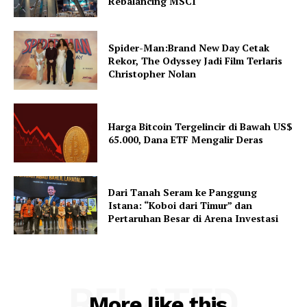
Rebalancing MSCI
Spider-Man:Brand New Day Cetak
Rekor, The Odyssey Jadi Film Terlaris
Christopher Nolan
Harga Bitcoin Tergelincir di Bawah US$
65.000, Dana ETF Mengalir Deras
Dari Tanah Seram ke Panggung
Istana: “Koboi dari Timur” dan
Pertaruhan Besar di Arena Investasi
RELATED
More like this