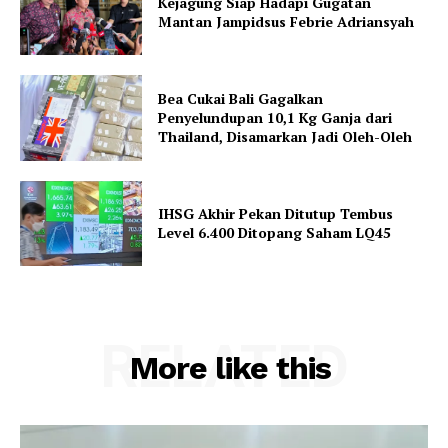
Kejagung Siap Hadapi Gugatan
Mantan Jampidsus Febrie Adriansyah
Bea Cukai Bali Gagalkan
Penyelundupan 10,1 Kg Ganja dari
Thailand, Disamarkan Jadi Oleh-Oleh
IHSG Akhir Pekan Ditutup Tembus
Level 6.400 Ditopang Saham LQ45
RELATED
More like this