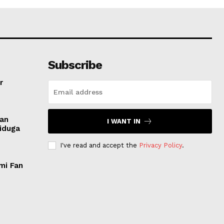
Subscribe
r
san
I WANT IN
Diduga
I've read and accept the
Privacy Policy
.
mi Fan