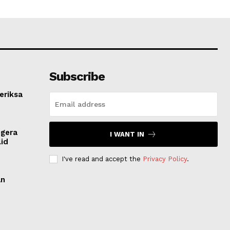
Subscribe
eriksa
egera
I WANT IN
lid
I've read and accept the
Privacy Policy
.
an