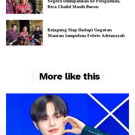
Segera Dilimpahkan ke Pengadilan,
Riza Chalid Masih Buron
Kejagung Siap Hadapi Gugatan
Mantan Jampidsus Febrie Adriansyah
RELATED
More like this