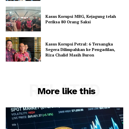
Kasus Korupsi MBG, Kejagung telah
Periksa 80 Orang Saksi
Kasus Korupsi Petral: 6 Tersangka
Segera Dilimpahkan ke Pengadilan,
Riza Chalid Masih Buron
RELATED
More like this