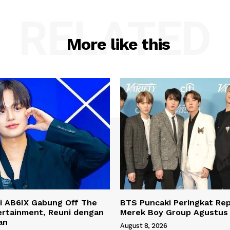
RELATED
More like this
i AB6IX Gabung Off The
BTS Puncaki Peringkat Rep
ertainment, Reuni dengan
Merek Boy Group Agustus
an
August 8, 2026