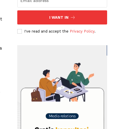
I WANT IN
t
I've read and accept the
Privacy Policy
.
a
n