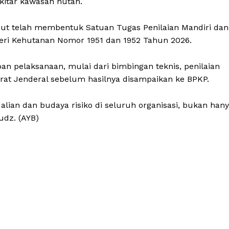
kitar kawasan hutan.
hut telah membentuk Satuan Tugas Penilaian Mandiri dan
eri Kehutanan Nomor 1951 dan 1952 Tahun 2026.
n pelaksanaan, mulai dari bimbingan teknis, penilaian
orat Jenderal sebelum hasilnya disampaikan ke BPKP.
lian dan budaya risiko di seluruh organisasi, bukan han
dz. (AYB)