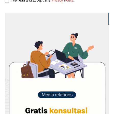
I've read and accept the
Privacy Policy
.