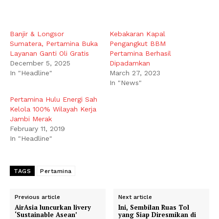
Banjir & Longsor
Kebakaran Kapal
Sumatera, Pertamina Buka
Pengangkut BBM
Layanan Ganti Oli Gratis
Pertamina Berhasil
December 5, 2025
Dipadamkan
In "Headline"
March 27, 2023
In "News"
Pertamina Hulu Energi Sah
Kelola 100% Wilayah Kerja
Jambi Merak
February 11, 2019
In "Headline"
TAGS
Pertamina
Previous article
Next article
AirAsia luncurkan livery
Ini, Sembilan Ruas Tol
‘Sustainable Asean’
yang Siap Diresmikan di