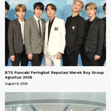
BTS Puncaki Peringkat Reputasi Merek Boy Group
Agustus 2026
August 8, 2026