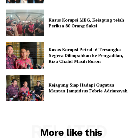
Kasus Korupsi MBG, Kejagung telah
Periksa 80 Orang Saksi
Kasus Korupsi Petral: 6 Tersangka
Segera Dilimpahkan ke Pengadilan,
Riza Chalid Masih Buron
Kejagung Siap Hadapi Gugatan
Mantan Jampidsus Febrie Adriansyah
RELATED
More like this