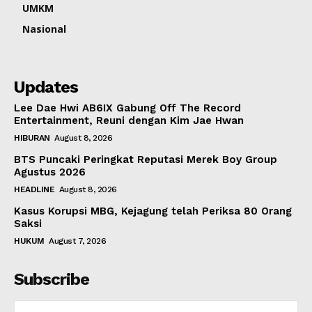
UMKM
Nasional
Updates
Lee Dae Hwi AB6IX Gabung Off The Record
Entertainment, Reuni dengan Kim Jae Hwan
HIBURAN
August 8, 2026
BTS Puncaki Peringkat Reputasi Merek Boy Group
Agustus 2026
HEADLINE
August 8, 2026
Kasus Korupsi MBG, Kejagung telah Periksa 80 Orang
Saksi
HUKUM
August 7, 2026
Subscribe