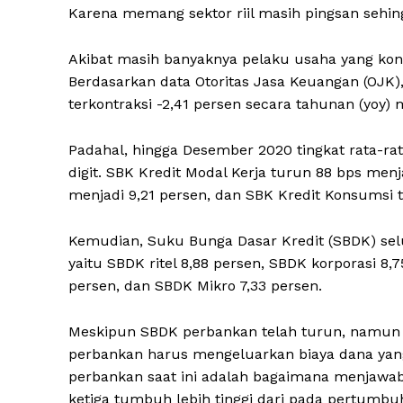
Karena memang sektor riil masih pingsan sehi
Akibat masih banyaknya pelaku usaha yang kondi
Berdasarkan data Otoritas Jasa Keuangan (OJK)
terkontraksi -2,41 persen secara tahunan (yoy) m
Padahal, hingga Desember 2020 tingkat rata-ra
digit. SBK Kredit Modal Kerja turun 88 bps menj
menjadi 9,21 persen, dan SBK Kredit Konsumsi 
Kemudian, Suku Bunga Dasar Kredit (SBDK) selur
yaitu SBDK ritel 8,88 persen, SBDK korporasi 8
persen, dan SBDK Mikro 7,33 persen.
Meskipun SBDK perbankan telah turun, namun
perbankan harus mengeluarkan biaya dana yang r
perbankan saat ini adalah bagaimana menjawab p
ketiga tumbuh lebih tinggi dari pada pertumbuh