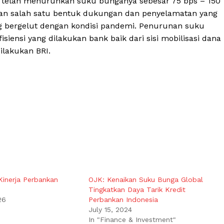
, telah menurunkan suku bunganya sebesar 75 bps – 150
an salah satu bentuk dukungan dan penyelamatan yang
g bergelut dengan kondisi pandemi. Penurunan suku
iensi yang dilakukan bank baik dari sisi mobilisasi dana
dilakukan BRI.
Kinerja Perbankan
OJK: Kenaikan Suku Bunga Global
Tingkatkan Daya Tarik Kredit
26
Perbankan Indonesia
July 15, 2024
In "Finance & Investment"