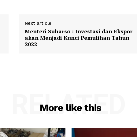
Next article
Menteri Suharso : Investasi dan Ekspor
akan Menjadi Kunci Pemulihan Tahun
2022
RELATED
More like this