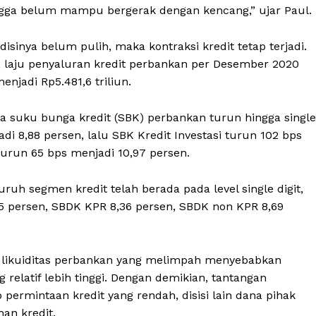
ngga belum mampu bergerak dengan kencang,” ujar Paul.
sinya belum pulih, maka kontraksi kredit tetap terjadi.
, laju penyaluran kredit perbankan per Desember 2020
enjadi Rp5.481,6 triliun.
ta suku bunga kredit (SBK) perbankan turun hingga single
adi 8,88 persen, lalu SBK Kredit Investasi turun 102 bps
turun 65 bps menjadi 10,97 persen.
uh segmen kredit telah berada pada level single digit,
,75 persen, SBDK KPR 8,36 persen, SBDK non KPR 8,69
 likuiditas perbankan yang melimpah menyebabkan
elatif lebih tinggi. Dengan demikian, tantangan
ermintaan kredit yang rendah, disisi lain dana pihak
an kredit.