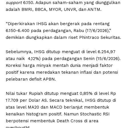
s
upport
6.150. Adapun saham-saham yang diunggulkan
adalah BMRI, BBCA, MYOR, UNVR, dan ANTM.
“Diperkirakan IHSG akan bergerak pada rentang
6.150-6.400 pada perdagangan, Rabu (17/6/2026),”
demikian diungkapkan dalam riset Phintraco Sekuritas.
Sebelumnya, IHSG ditutup menguat di level 6.254,97
atau naik 4,12%) pada perdagangan Senin (15/6/2026).
Koreksi harga minyak mentah dunia menjadi faktor
positif karena meredakan tekanan inflasi dan potensi
pelebaran defisit APBN.
Nilai tukar Rupiah ditutup menguat 0,85% di level Rp
17.709 per Dolar AS. Secara teknikal, IHSG ditutup di
atas level MA20 dan MACD berlanjut membentuk
kenaikan histogram positif. Namun Stochastic RSI
berpotensi membentuk Death Cross di area
overbought.