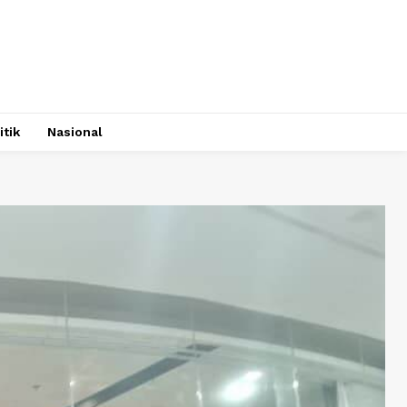
itik
Nasional