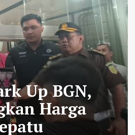
ark Up BGN,
gkan Harga
Sepatu