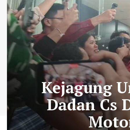
Kejagung U
Dadan Cs 
Motor