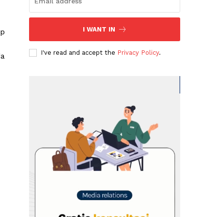
I WANT IN
up
I've read and accept the
Privacy Policy
.
ga