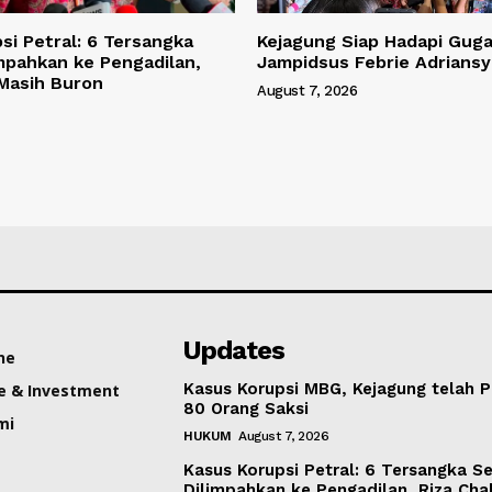
si Petral: 6 Tersangka
Kejagung Siap Hadapi Gug
mpahkan ke Pengadilan,
Jampidsus Febrie Adrians
 Masih Buron
August 7, 2026
Updates
ne
Kasus Korupsi MBG, Kejagung telah P
e & Investment
80 Orang Saksi
mi
HUKUM
August 7, 2026
Kasus Korupsi Petral: 6 Tersangka S
Dilimpahkan ke Pengadilan, Riza Cha