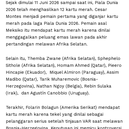
Sejak dimulai 11 Juni 2026 sampai saat ini, Piala Dunia
2026 telah menghasilkan 12 kartu merah. Cesar
Montes menjadi pemain pertama yang diganjar kartu
merah pada laga Piala Dunia 2026. Pemain asal
Meksiko itu mendapat kartu merah karena dinilai
menggagalkan peluang emas lawan pada akhir
pertandingan melawan Afrika Selatan.
Selain itu, Themba Zwane (Afrika Selatan), Sphephelo
Sithole (Afrika Selatan), Homam Ahmed (Qatar), Pieero
Hincapie (Ekuador), Miquel Almiron (Paraguay), Assim
Madibo (Qatar), Tarik Muharemovic (Bosnia-
Herzegovina), Nathan Ngoy (Belgia), Rebin Sulaka
(Irak), dan Agustín Canobbio (Uruguay).
Terakhir, Folarin Bolagun (Amerika Serikat) mendapat
kartu merah karena tekel yang dinilai sebagai
pelanggaran serius setelah tinjauan VAR saat melawan
Bosnia-Herzegovina. Keputusan ini memicu kontroversi