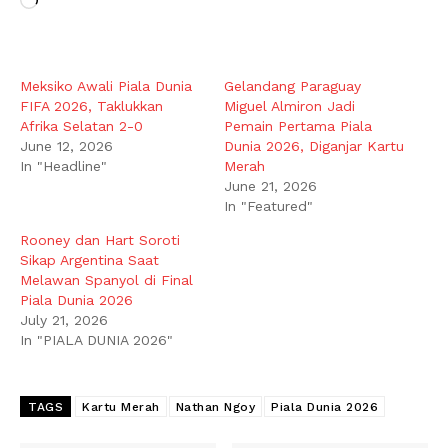
L
o
a
d
Meksiko Awali Piala Dunia
Gelandang Paraguay
i
FIFA 2026, Taklukkan
Miguel Almiron Jadi
n
Afrika Selatan 2-0
Pemain Pertama Piala
g
June 12, 2026
Dunia 2026, Diganjar Kartu
In "Headline"
Merah
…
June 21, 2026
In "Featured"
Rooney dan Hart Soroti
Sikap Argentina Saat
Melawan Spanyol di Final
Piala Dunia 2026
July 21, 2026
In "PIALA DUNIA 2026"
TAGS
Kartu Merah
Nathan Ngoy
Piala Dunia 2026