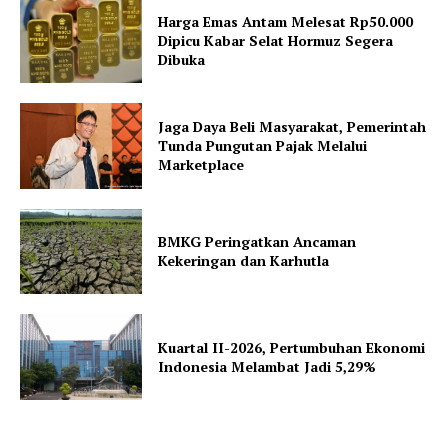
Harga Emas Antam Melesat Rp50.000
Dipicu Kabar Selat Hormuz Segera
Dibuka
Jaga Daya Beli Masyarakat, Pemerintah
Tunda Pungutan Pajak Melalui
Marketplace
BMKG Peringatkan Ancaman
Kekeringan dan Karhutla
Kuartal II-2026, Pertumbuhan Ekonomi
Indonesia Melambat Jadi 5,29%