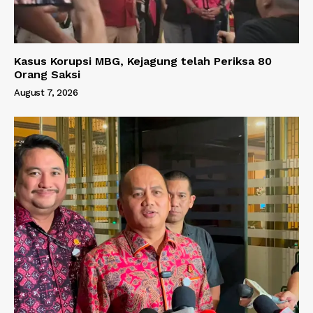
Kasus Korupsi MBG, Kejagung telah Periksa 80
Orang Saksi
August 7, 2026