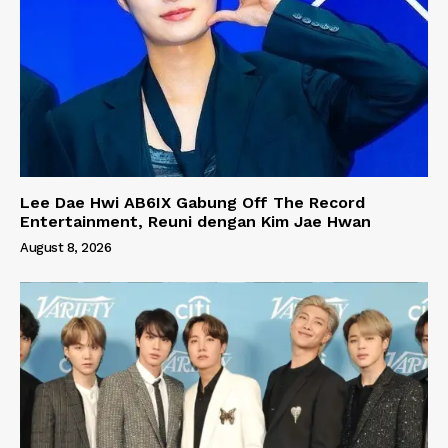
Lee Dae Hwi AB6IX Gabung Off The Record
Entertainment, Reuni dengan Kim Jae Hwan
August 8, 2026