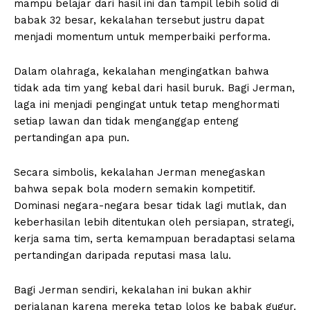
mampu belajar dari hasil ini dan tampil lebih solid di
babak 32 besar, kekalahan tersebut justru dapat
menjadi momentum untuk memperbaiki performa.
Dalam olahraga, kekalahan mengingatkan bahwa
tidak ada tim yang kebal dari hasil buruk. Bagi Jerman,
laga ini menjadi pengingat untuk tetap menghormati
setiap lawan dan tidak menganggap enteng
pertandingan apa pun.
Secara simbolis, kekalahan Jerman menegaskan
bahwa sepak bola modern semakin kompetitif.
Dominasi negara-negara besar tidak lagi mutlak, dan
keberhasilan lebih ditentukan oleh persiapan, strategi,
kerja sama tim, serta kemampuan beradaptasi selama
pertandingan daripada reputasi masa lalu.
Bagi Jerman sendiri, kekalahan ini bukan akhir
perjalanan karena mereka tetap lolos ke babak gugur.