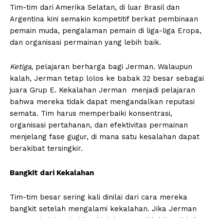
Tim-tim dari Amerika Selatan, di luar Brasil dan
Argentina kini semakin kompetitif berkat pembinaan
pemain muda, pengalaman pemain di liga-liga Eropa,
dan organisasi permainan yang lebih baik.
Ketiga
, pelajaran berharga bagi Jerman. Walaupun
kalah, Jerman tetap lolos ke babak 32 besar sebagai
juara Grup E. Kekalahan Jerman menjadi pelajaran
bahwa mereka tidak dapat mengandalkan reputasi
semata. Tim harus memperbaiki konsentrasi,
organisasi pertahanan, dan efektivitas permainan
menjelang fase gugur, di mana satu kesalahan dapat
berakibat tersingkir.
Bangkit dari Kekalahan
Tim-tim besar sering kali dinilai dari cara mereka
bangkit setelah mengalami kekalahan. Jika Jerman