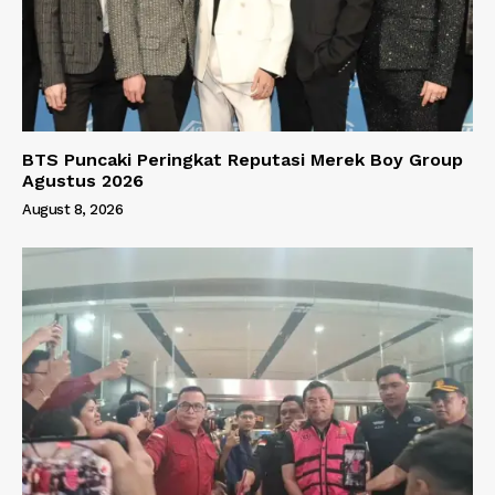
BTS Puncaki Peringkat Reputasi Merek Boy Group
Agustus 2026
August 8, 2026