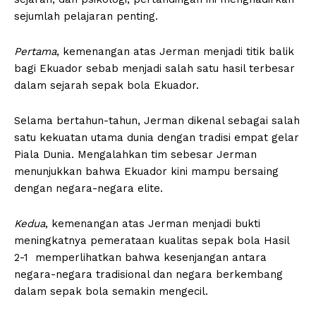
sejumlah pelajaran penting.
Pertama
, kemenangan atas Jerman menjadi titik balik
bagi Ekuador sebab menjadi salah satu hasil terbesar
dalam sejarah sepak bola Ekuador.
Selama bertahun-tahun, Jerman dikenal sebagai salah
satu kekuatan utama dunia dengan tradisi empat gelar
Piala Dunia. Mengalahkan tim sebesar Jerman
menunjukkan bahwa Ekuador kini mampu bersaing
dengan negara-negara elite.
Kedua
, kemenangan atas Jerman menjadi bukti
meningkatnya pemerataan kualitas sepak bola Hasil
2-1 memperlihatkan bahwa kesenjangan antara
negara-negara tradisional dan negara berkembang
dalam sepak bola semakin mengecil.