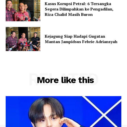
Kasus Korupsi Petral: 6 Tersangka
Segera Dilimpahkan ke Pengadilan,
Riza Chalid Masih Buron
Kejagung Siap Hadapi Gugatan
Mantan Jampidsus Febrie Adriansyah
RELATED
More like this