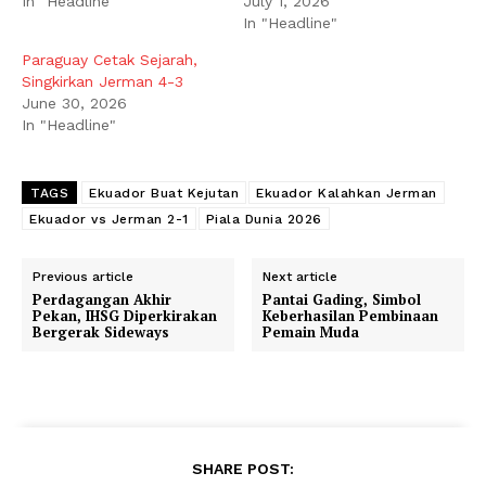
In "Headline"
July 1, 2026
In "Headline"
Paraguay Cetak Sejarah,
Singkirkan Jerman 4-3
June 30, 2026
In "Headline"
TAGS
Ekuador Buat Kejutan
Ekuador Kalahkan Jerman
Ekuador vs Jerman 2-1
Piala Dunia 2026
Previous article
Next article
Perdagangan Akhir
Pantai Gading, Simbol
Pekan, IHSG Diperkirakan
Keberhasilan Pembinaan
Bergerak Sideways
Pemain Muda
SHARE POST: