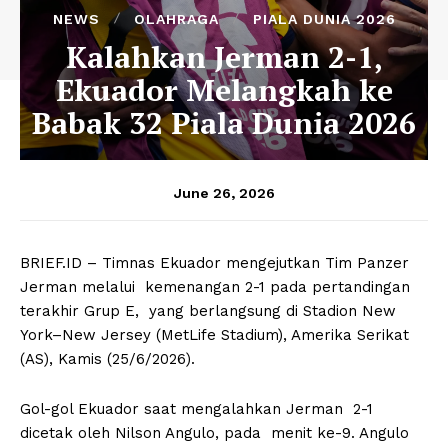
NEWS
OLAHRAGA
PIALA DUNIA 2026
Kalahkan Jerman 2-1,
Ekuador Melangkah ke
Babak 32 Piala Dunia 2026
June 26, 2026
BRIEF.ID – Timnas Ekuador mengejutkan Tim Panzer
Jerman melalui kemenangan 2-1 pada pertandingan
terakhir Grup E, yang berlangsung di Stadion New
York–New Jersey (MetLife Stadium), Amerika Serikat
(AS), Kamis (25/6/2026).
Gol-gol Ekuador saat mengalahkan Jerman 2-1
dicetak oleh Nilson Angulo, pada menit ke-9. Angulo