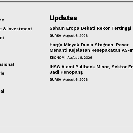
Updates
ne
Saham Eropa Dekati Rekor Tertinggi
e & Investment
BURSA
August 6, 2026
mi
Harga Minyak Dunia Stagnan, Pasar
Menanti Kejelasan Kesepakatan AS-I
EKONOMI
August 6, 2026
asional
IHSG Alami Pullback Minor, Sektor En
Jadi Penopang
yle
BURSA
August 6, 2026
al