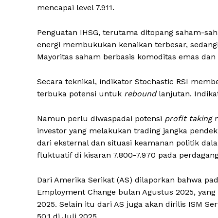
mencapai level 7.911.
Penguatan IHSG, terutama ditopang saham-saham
energi membukukan kenaikan terbesar, sedangka
Mayoritas saham berbasis komoditas emas dan
Secara teknikal, indikator Stochastic RSI memb
terbuka potensi untuk
rebound
lanjutan. Indik
Namun perlu diwaspadai potensi
profit taking
m
investor yang melakukan trading jangka pendek
dari eksternal dan situasi keamanan politik da
fluktuatif di kisaran 7.800-7.970 pada perdagan
Dari Amerika Serikat (AS) dilaporkan bahwa pa
Employment Change bulan Agustus 2025, yang di
2025. Selain itu dari AS juga akan dirilis ISM Se
50,1 di Juli 2025.