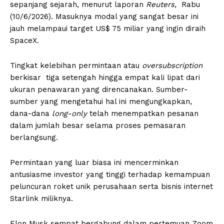
sepanjang sejarah, menurut laporan
Reuters
,
Rabu
(10/6/2026). Masuknya modal yang sangat besar ini
jauh melampaui target US$ 75 miliar yang ingin diraih
SpaceX.
Tingkat kelebihan permintaan atau
oversubscription
berkisar tiga setengah hingga empat kali lipat dari
ukuran penawaran yang direncanakan. Sumber-
sumber yang mengetahui hal ini mengungkapkan,
dana-dana
long-only
telah menempatkan pesanan
dalam jumlah besar selama proses pemasaran
berlangsung.
Permintaan yang luar biasa ini mencerminkan
antusiasme investor yang tinggi terhadap kemampuan
peluncuran roket unik perusahaan serta bisnis internet
Starlink miliknya.
Elon Musk sempat bergabung dalam pertemuan Zoom