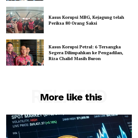
Kasus Korupsi MBG, Kejagung telah
Periksa 80 Orang Saksi
Kasus Korupsi Petral: 6 Tersangka
Segera Dilimpahkan ke Pengadilan,
Riza Chalid Masih Buron
RELATED
More like this