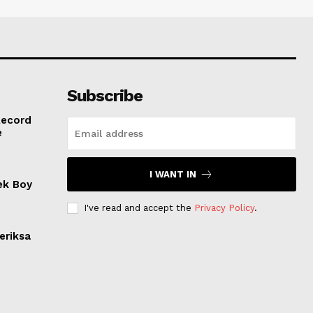
Subscribe
Record
e
I WANT IN
ek Boy
I've read and accept the
Privacy Policy
.
eriksa