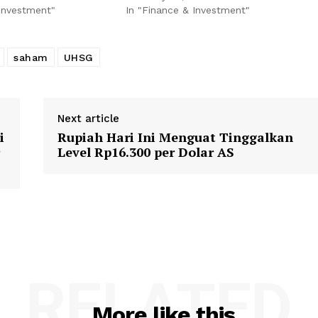
 Investment"
In "Finance & Investment"
saham
UHSG
Next article
i
Rupiah Hari Ini Menguat Tinggalkan
Level Rp16.300 per Dolar AS
RELATED
More like this