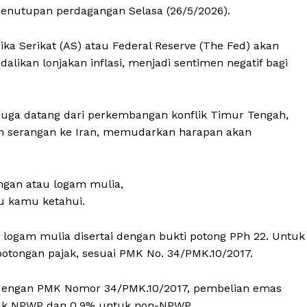
penutupan perdagangan Selasa (26/5/2026).
ka Serikat (AS) atau Federal Reserve (The Fed) akan
kan lonjakan inflasi, menjadi sentimen negatif bagi
 juga datang dari perkembangan konflik Timur Tengah,
n serangan ke Iran, memudarkan harapan akan
angan atau logam mulia,
lu kamu ketahui.
logam mulia disertai dengan bukti potong PPh 22. Untuk
potongan pajak, sesuai PMK No. 34/PMK.10/2017.
i dengan PMK Nomor 34/PMK.10/2017, pembelian emas
tuk NPWP dan 0,9% untuk non-NPWP.