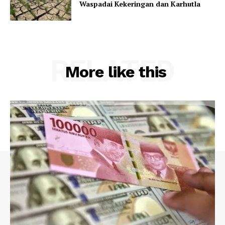
Waspadai Kekeringan dan Karhutla
RELATED
More like this