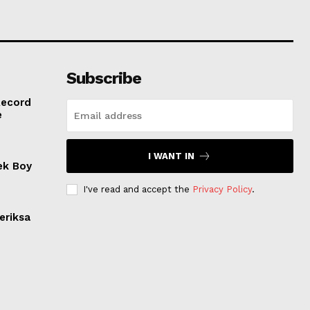
Subscribe
Record
e
I WANT IN
ek Boy
I've read and accept the
Privacy Policy
.
eriksa