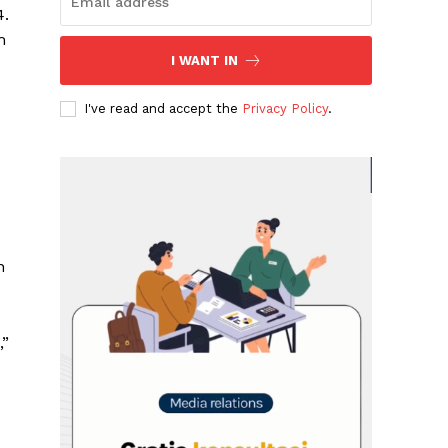
4.
m
I WANT IN
I've read and accept the
Privacy Policy
.
n
,”