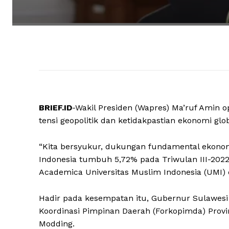
BRIEF.ID
-Wakil Presiden (Wapres) Ma’ruf Amin o
tensi geopolitik dan ketidakpastian ekonomi glob
“Kita bersyukur, dukungan fundamental ekonom
Indonesia tumbuh 5,72% pada Triwulan III-2022,
Academica Universitas Muslim Indonesia (UMI) d
Hadir pada kesempatan itu, Gubernur Sulawesi
Koordinasi Pimpinan Daerah (Forkopimda) Provi
Modding.