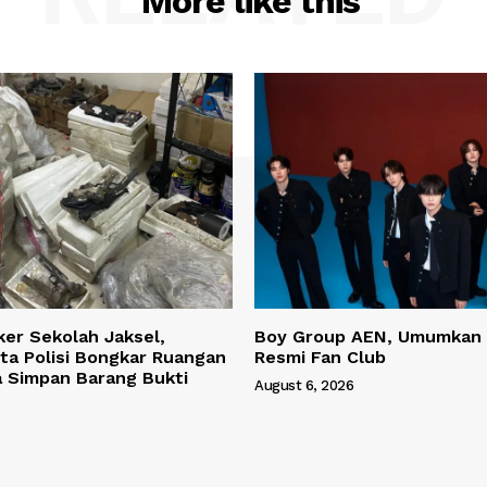
More like this
ker Sekolah Jaksel,
Boy Group AEN, Umumkan
ta Polisi Bongkar Ruangan
Resmi Fan Club
a Simpan Barang Bukti
August 6, 2026