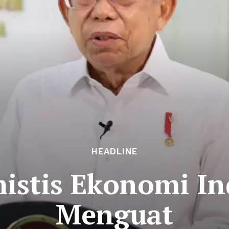
HEADLINE
istis Ekonomi In
Menguat