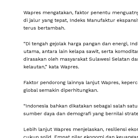
Wapres mengatakan, faktor penentu menguatny
di jalur yang tepat, Indeks Manufaktur ekspan
terus bertambah.
“Di tengah gejolak harga pangan dan energi, I
utama, antara lain kelapa sawit, serta komodit
dirasakan oleh masyarakat Sulawesi Selatan dar
kelautan,” kata Wapres.
Faktor pendorong lainnya lanjut Wapres, keper
global semakin diperhitungkan.
“Indonesia bahkan dikatakan sebagai salah satu 
sumber daya dan demografi yang bernilai strateg
Lebih lanjut Wapres menjelaskan, resiliensi e
cukup solid. Empat pilar ekonomi dan keuangan 