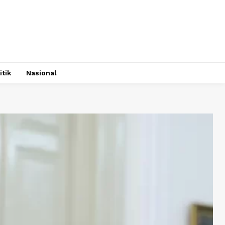
itik
Nasional