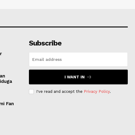
Subscribe
r
san
I WANT IN
Diduga
I've read and accept the
Privacy Policy
.
mi Fan