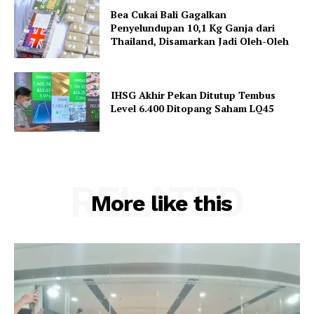
Bea Cukai Bali Gagalkan
Penyelundupan 10,1 Kg Ganja dari
Thailand, Disamarkan Jadi Oleh-Oleh
IHSG Akhir Pekan Ditutup Tembus
Level 6.400 Ditopang Saham LQ45
RELATED
More like this