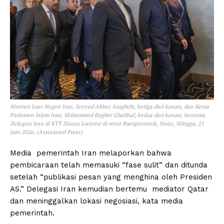
Menteri Luar Negeri Iran, Seyyed Abbas Araghchi, ketiga dari kanan, dan Ketua
Parlemen Islam Iran, Mohammed Bagher Ghalibaf, kedua dari kanan, bersama
Delegasi Iran di KTT Danau Lucerne di resor Buergenstock, Swiss, Minggu, 21
Juni 2026. (Associated Press)
Media pemerintah Iran melaporkan bahwa
pembicaraan telah memasuki “fase sulit” dan ditunda
setelah “publikasi pesan yang menghina oleh Presiden
AS.” Delegasi Iran kemudian bertemu mediator Qatar
dan meninggalkan lokasi negosiasi, kata media
pemerintah.