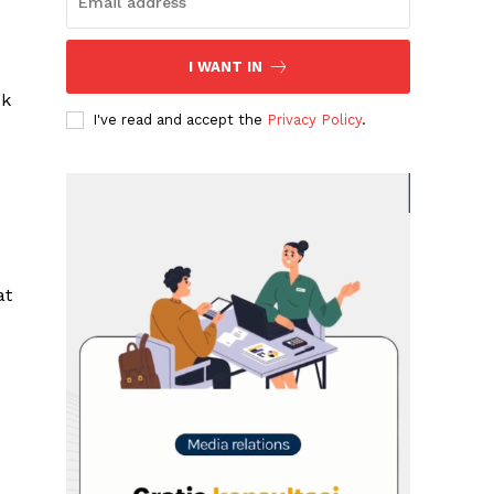
I WANT IN
uk
I've read and accept the
Privacy Policy
.
at