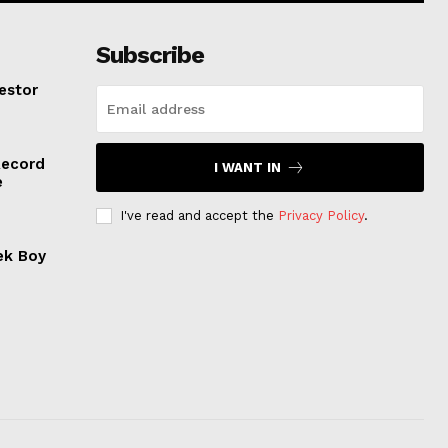
Subscribe
estor
Record
I WANT IN
e
I've read and accept the
Privacy Policy
.
ek Boy