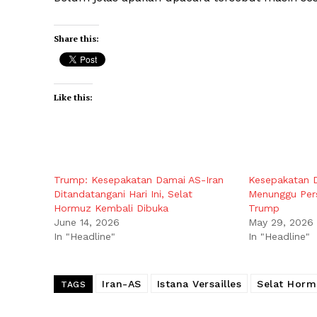
Share this:
Like this:
Trump: Kesepakatan Damai AS-Iran
Kesepakatan D
Ditandatangani Hari Ini, Selat
Menunggu Pers
Hormuz Kembali Dibuka
Trump
June 14, 2026
May 29, 2026
In "Headline"
In "Headline"
Iran-AS
Istana Versailles
Selat Horm
TAGS