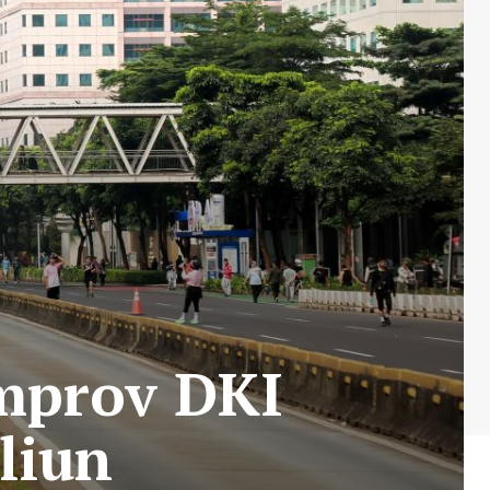
emprov DKI
liun