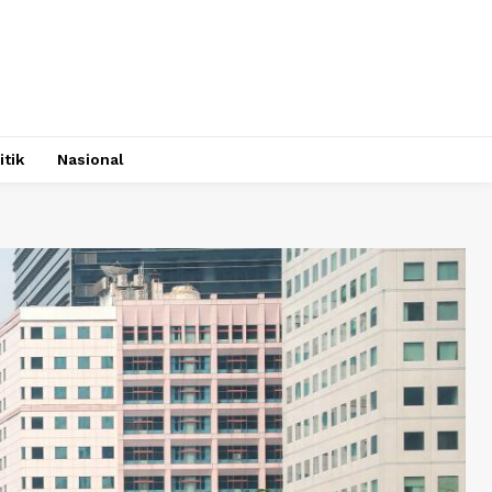
itik
Nasional