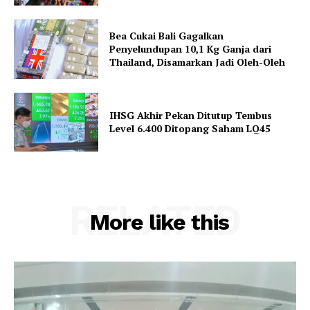
Bea Cukai Bali Gagalkan
Penyelundupan 10,1 Kg Ganja dari
Thailand, Disamarkan Jadi Oleh-Oleh
IHSG Akhir Pekan Ditutup Tembus
Level 6.400 Ditopang Saham LQ45
RELATED
More like this