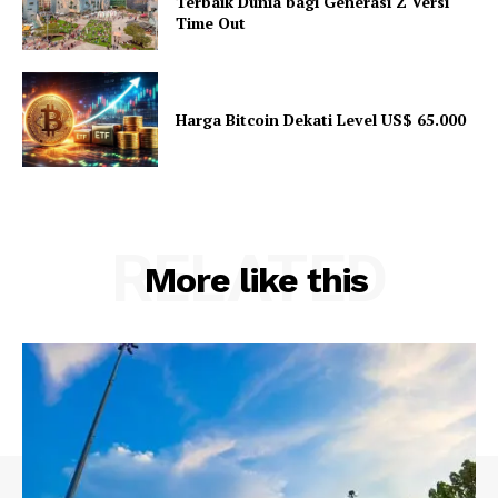
Terbaik Dunia bagi Generasi Z Versi
Time Out
Harga Bitcoin Dekati Level US$ 65.000
RELATED
More like this