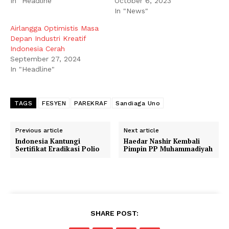
In "Headline"
October 6, 2023
In "News"
Airlangga Optimistis Masa
Depan Industri Kreatif
Indonesia Cerah
September 27, 2024
In "Headline"
TAGS
FESYEN
PAREKRAF
Sandiaga Uno
Previous article
Next article
Indonesia Kantungi
Haedar Nashir Kembali
Sertifikat Eradikasi Polio
Pimpin PP Muhammadiyah
SHARE POST: