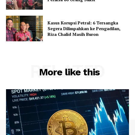
Kasus Korupsi Petral: 6 Tersangka
Segera Dilimpahkan ke Pengadilan,
Riza Chalid Masih Buron
RELATED
More like this