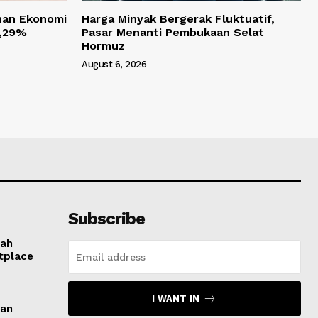
han Ekonomi
Harga Minyak Bergerak Fluktuatif,
 5,29%
Pasar Menanti Pembukaan Selat
Hormuz
August 6, 2026
Subscribe
tah
tplace
I WANT IN
gan