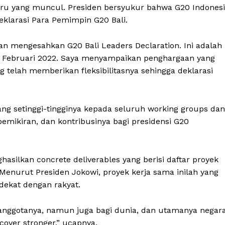
aru yang muncul. Presiden bersyukur bahwa G20 Indones
klarasi Para Pemimpin G20 Bali.
dan mengesahkan G20 Bali Leaders Declaration. Ini adalah
k Februari 2022. Saya menyampaikan penghargaan yang
g telah memberikan fleksibilitasnya sehingga deklarasi
ng setinggi-tingginya kepada seluruh working groups dan
mikiran, dan kontribusinya bagi presidensi G20
ghasilkan concrete deliverables yang berisi daftar proyek
enurut Presiden Jokowi, proyek kerja sama inilah yang
ekat dengan rakyat.
anggotanya, namun juga bagi dunia, dan utamanya negar
cover stronger,” ucapnya.