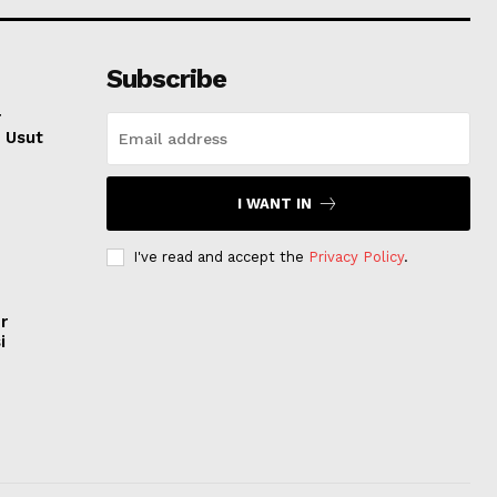
Subscribe
r
 Usut
I WANT IN
I've read and accept the
Privacy Policy
.
r
i