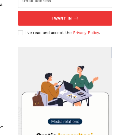
ia
I WANT IN
I've read and accept the
Privacy Policy
.
a-