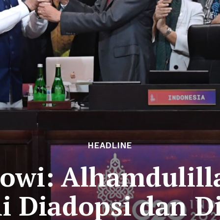
HEADLINE
owi: Alhamdulill
li Diadopsi dan D