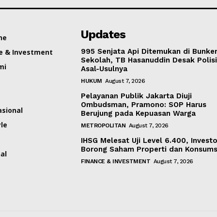
Updates
ne
995 Senjata Api Ditemukan di Bunke
e & Investment
Sekolah, TB Hasanuddin Desak Polisi
mi
Asal-Usulnya
HUKUM
August 7, 2026
Pelayanan Publik Jakarta Diuji
Ombudsman, Pramono: SOP Harus
asional
Berujung pada Kepuasan Warga
yle
METROPOLITAN
August 7, 2026
IHSG Melesat Uji Level 6.400, Investo
Borong Saham Properti dan Konsums
al
FINANCE & INVESTMENT
August 7, 2026