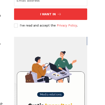
I WANT IN
n
I've read and accept the
Privacy Policy
.
”
JP