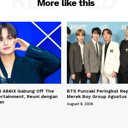
RELATED
More like this
i AB6IX Gabung Off The
BTS Puncaki Peringkat Rep
ertainment, Reuni dengan
Merek Boy Group Agustus
an
August 8, 2026