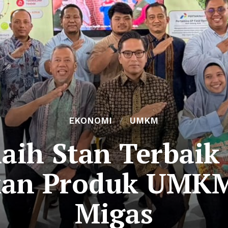
EKONOMI
UMKM
aih Stan Terbaik 
kan Produk UMKM
Migas