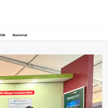
itik
Nasional