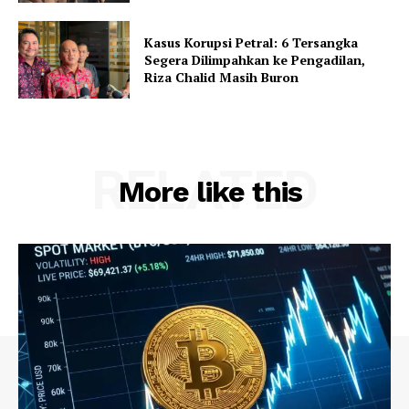
Kasus Korupsi Petral: 6 Tersangka
Segera Dilimpahkan ke Pengadilan,
Riza Chalid Masih Buron
RELATED
More like this