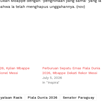
kukan Mbappe dengan “penghinaan yang sama” yang ia
bahwa ia telah menghapus unggahannya. (nov)
026, Kylian Mbappe
Perburuan Sepatu Emas Piala Dunia
ionel Messi
2026, Mbappe Dekati Rekor Messi
July 5, 2026
In "Inspira"
yataan Rasis
Piala Dunia 2026
Senator Paraguay