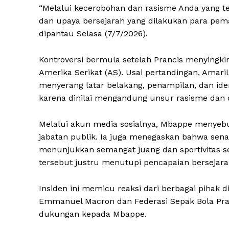
“Melalui kecerobohan dan rasisme Anda yang t
dan upaya bersejarah yang dilakukan para pemai
dipantau Selasa (7/7/2026).
Kontroversi bermula setelah Prancis menyingki
Amerika Serikat (AS). Usai pertandingan, Amar
menyerang latar belakang, penampilan, dan id
karena dinilai mengandung unsur rasisme dan d
Melalui akun media sosialnya, Mbappe menyebu
jabatan publik. Ia juga menegaskan bahwa senat
menunjukkan semangat juang dan sportivitas 
tersebut justru menutupi pencapaian bersejarah
Insiden ini memicu reaksi dari berbagai pihak 
Emmanuel Macron dan Federasi Sepak Bola Pra
dukungan kepada Mbappe.