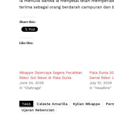
Ia menulis bahwa ia menyesal telah memperla
terima sebagai orang berdarah campuran dan 
Share this:
Like this:
Mbappe Dipercaya Segera Pecahkan
Piala Dunia 2
Rekor Gol Messi di Piala Dunia
Samai Rekor L
June 24, 2026
July 10, 2026
In "Olahraga"
In "Headline"
Celeste Amarilla
Kylian Mbappe
Pern
TAGS
Ujaran Kebencian