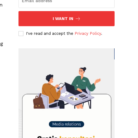
n
I WANT IN
I've read and accept the
Privacy Policy
.
ng