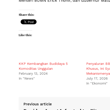
Menteri BUMN Erick Thohir, dan Gubernur Malu
Share this:
Like this:
KKP Kembangkan Budidaya 5
Penyaluran BB
Komoditas Unggulan
Khusus, Ini Sy
February 13, 2024
Mekanismenya
In "News"
July 17, 2026
In "Ekonomi"
Previous article