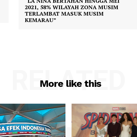
“LA NINA BERTAHAN HINGGA MEI
2021, 58% WILAYAH ZONA MUSIM
TERLAMBAT MASUK MUSIM
KEMARAU”
RELATED
More like this