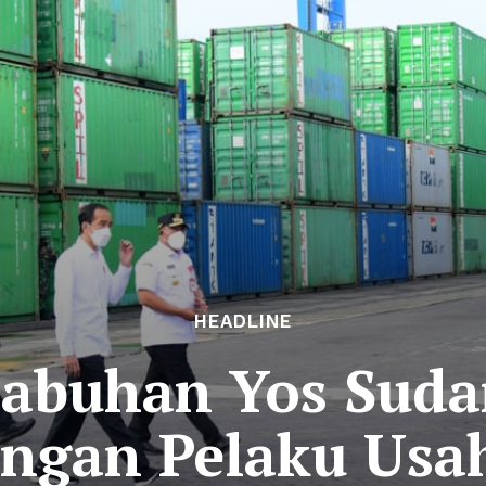
HEADLINE
labuhan Yos Sudar
engan Pelaku Usa